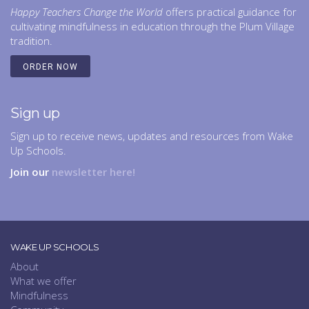
Happy Teachers Change the World
offers practical guidance for
cultivating mindfulness in education through the Plum Village
tradition.
ORDER NOW
Sign up
Sign up to receive news, updates and resources from Wake
Up Schools.
Join our
newsletter here!
WAKE UP SCHOOLS
About
What we offer
Mindfulness