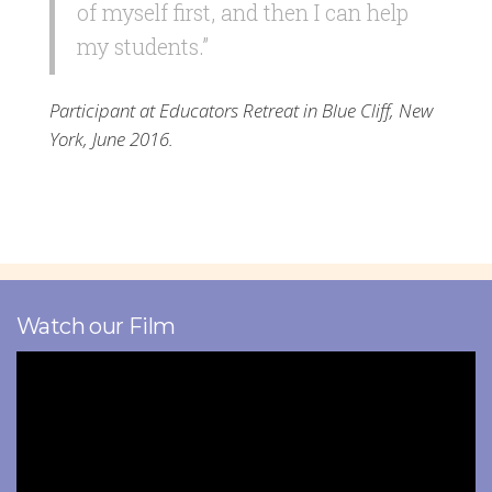
of myself first, and then I can help
my students.”
Participant at Educators Retreat in Blue Cliff, New
York, June 2016.
Watch our Film