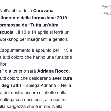
Parti
Nell’ambito della
Carovana
Cliff
itinerante della formazione 2019
promossa da “Tutta un’altra
, il 13 e 14 aprile si terrà un
scuola”
workshop per insegnanti e genitori.
L’appuntamento è appunto per il 13 e
a tutti coloro che hanno una funzione
tori.
e a tenerlo sarà
.
e”
Adriana Rocco
tutti coloro che desiderano
aver cura
– spiega Adriana – Nella
degli altri
à del nostro essere si riflette nella
collegarci a noi stessi, alle nostre
 alla saggezza che è in noi. Nella