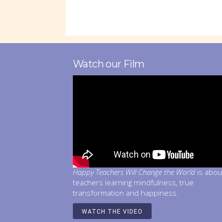
Watch our Film
Happy Teachers Will Change the World
is abou
teachers learning mindfulness, true
transformation and happiness.
WATCH THE VIDEO