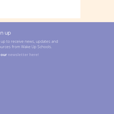
gn up
 up to receive news, updates and
ources from Wake Up Schools.
n our
newsletter here!