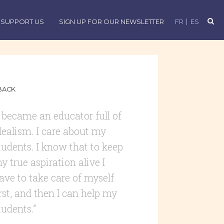
SUPPORT US
SIGN UP FOR OUR NEWSLETTER
FR
ES
BACK
I became an educator full of
dealism. I care about my
tudents. I know that to keep
y true aspiration alive I
ave to take care of myself
irst, and then I can help my
tudents.”