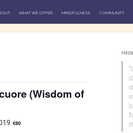
BOUT
WHAT WE OFFER
MINDFULNESS
COMMUNITY
FEED
"
i
s
 cuore (Wisdom of
m
h
f
2019
€80
s