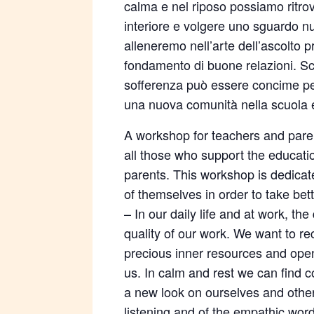
calma e nel riposo possiamo ritrova
interiore e volgere uno sguardo nuo
alleneremo nell’arte dell’ascolto 
fondamento di buone relazioni. S
sofferenza può essere concime per
una nuova comunità nella scuola e
A workshop for teachers and paren
all those who support the educatio
parents. This workshop is dedicate
of themselves in order to take bet
– In our daily life and at work, the 
quality of our work. We want to re
precious inner resources and open
us. In calm and rest we can find c
a new look on ourselves and others
listening and of the empathic word