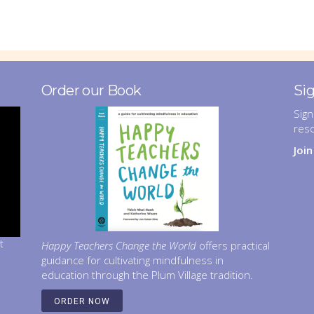
Order our Book
Si
Sign
res
Joi
t
Happy Teachers Change the World
offers practical
guidance for cultivating mindfulness in
education through the Plum Village tradition.
ORDER NOW